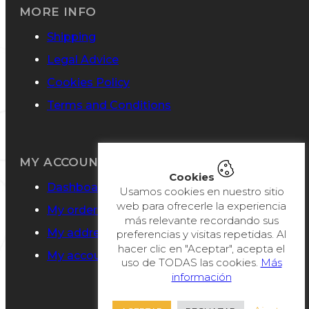
MORE INFO
Shipping
Legal Advice
Cookies Policy
Terms and Conditions
MY ACCOUNT
Cookies
Dashboard
Usamos cookies en nuestro sitio
web para ofrecerle la experiencia
My orders
más relevante recordando sus
My addresses
preferencias y visitas repetidas. Al
hacer clic en "Aceptar", acepta el
My account details
uso de TODAS las cookies.
Más
información