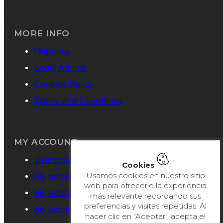
MORE INFO
Shipping
Legal Advice
Cookies Policy
Terms and Conditions
MY ACCOUNT
Dashboard
Cookies
Usamos cookies en nuestro sitio
My orders
web para ofrecerle la experiencia
My addresses
más relevante recordando sus
preferencias y visitas repetidas. Al
My account details
hacer clic en "Aceptar", acepta el