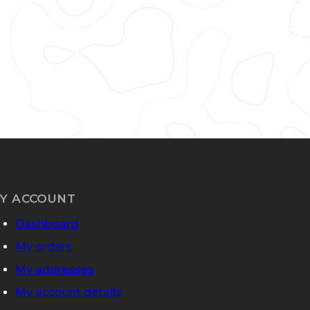
Y ACCOUNT
Dashboard
My orders
My addresses
My account details